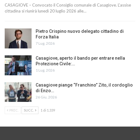
CASAGIOVE – Convocato il Consiglio comunale di Casagiove. L'assise
cittadina si riunirà lunedì 20 luglio 2026 alle…
Pietro Crispino nuovo delegato cittadino di
Forza Italia
7 Lug, 2026
Casagiove, aperto il bando per entrare nella
Protezione Civile:…
1 Lug, 2026
Casagiove piange “Franchino” Zito, il cordoglio
di Enzo…
26 Giu, 2026
PREC.
SUCC.
1 di 1.339