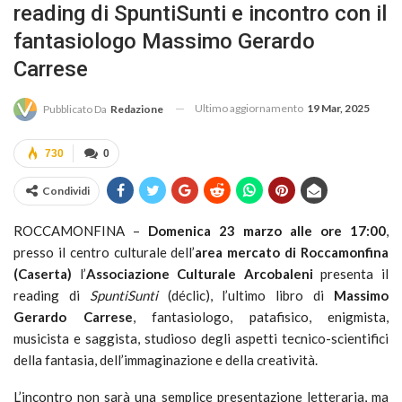
reading di SpuntiSunti e incontro con il
fantasiologo Massimo Gerardo
Carrese
Ultimo aggiornamento
19 Mar, 2025
Pubblicato Da
Redazione
730
0
Condividi
ROCCAMONFINA –
Domenica 23 marzo alle ore 17:00
,
presso il centro culturale dell’
area mercato di Roccamonfina
(Caserta)
l’
Associazione Culturale Arcobaleni
presenta il
reading di
SpuntiSunti
(déclic), l’ultimo libro di
Massimo
Gerardo Carrese
, fantasiologo, patafisico, enigmista,
musicista e saggista, studioso degli aspetti tecnico-scientifici
della fantasia, dell’immaginazione e della creatività.
L’incontro non sarà una semplice presentazione letteraria, ma