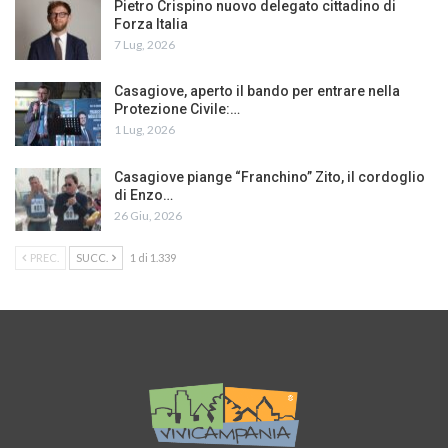
Pietro Crispino nuovo delegato cittadino di
Forza Italia
7 Lug, 2026
Casagiove, aperto il bando per entrare nella
Protezione Civile:…
1 Lug, 2026
Casagiove piange “Franchino” Zito, il cordoglio
di Enzo…
26 Giu, 2026
PREC.
SUCC.
1 di 1.339