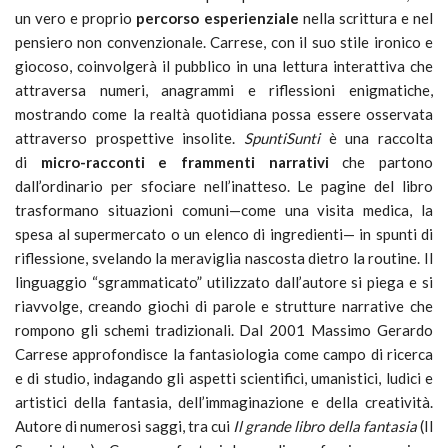
un vero e proprio
percorso esperienziale
nella scrittura e nel
pensiero non convenzionale. Carrese, con il suo stile ironico e
giocoso, coinvolgerà il pubblico in una lettura interattiva che
attraversa numeri, anagrammi e riflessioni enigmatiche,
mostrando come la realtà quotidiana possa essere osservata
attraverso prospettive insolite.
SpuntiSunti
è una raccolta
di
micro-racconti e frammenti narrativi
che partono
dall’ordinario per sfociare nell’inatteso. Le pagine del libro
trasformano situazioni comuni—come una visita medica, la
spesa al supermercato o un elenco di ingredienti— in spunti di
riflessione, svelando la meraviglia nascosta dietro la routine. Il
linguaggio “sgrammaticato” utilizzato dall’autore si piega e si
riavvolge, creando giochi di parole e strutture narrative che
rompono gli schemi tradizionali. Dal 2001 Massimo Gerardo
Carrese approfondisce la fantasiologia come campo di ricerca
e di studio, indagando gli aspetti scientifici, umanistici, ludici e
artistici della fantasia, dell’immaginazione e della creatività.
Autore di numerosi saggi, tra cui
Il grande libro della fantasia
(Il