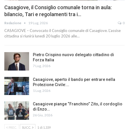
Casagiove, il Consiglio comunale torna in aula:
bilancio, Tari e regolamenti tra i…
Redazione
19 Lug, 2026
0
CASAGIOVE – Convocato il Consiglio comunale di Casagiove. L'assise
cittadina si riunirà lunedì 20 luglio 2026 alle…
Pietro Crispino nuovo delegato cittadino di
Forza Italia
7 Lug, 2026
Casagiove, aperto il bando per entrare nella
Protezione Civile:…
1 Lug, 2026
Casagiove piange “Franchino” Zito, il cordoglio
di Enzo…
26 Giu, 2026
PREC.
SUCC.
1 di 1.339