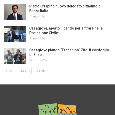
Pietro Crispino nuovo delegato cittadino di
Forza Italia
7 Lug, 2026
Casagiove, aperto il bando per entrare nella
Protezione Civile:…
1 Lug, 2026
Casagiove piange “Franchino” Zito, il cordoglio
di Enzo…
26 Giu, 2026
PREC.
SUCC.
1 di 1.339