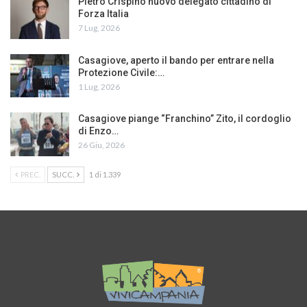
Pietro Crispino nuovo delegato cittadino di
Forza Italia
7 Lug, 2026
Casagiove, aperto il bando per entrare nella
Protezione Civile:…
1 Lug, 2026
Casagiove piange “Franchino” Zito, il cordoglio
di Enzo…
26 Giu, 2026
PREC.
SUCC.
1 di 1.339