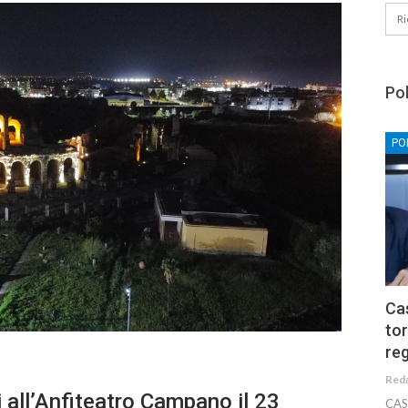
Pol
PO
Cas
tor
reg
Red
all’Anfiteatro Campano il 23
CAS