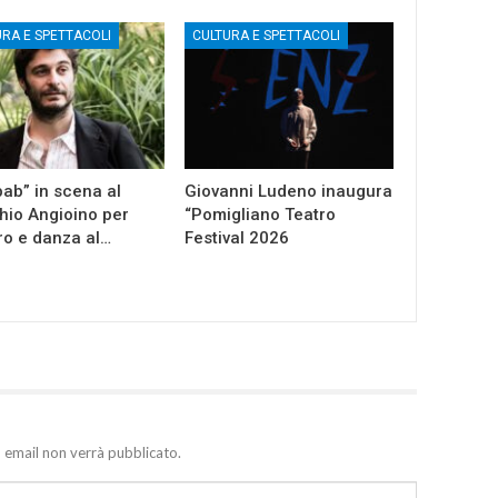
URA E SPETTACOLI
CULTURA E SPETTACOLI
ab” in scena al
Giovanni Ludeno inaugura
io Angioino per
“Pomigliano Teatro
ro e danza al…
Festival 2026
zo email non verrà pubblicato.