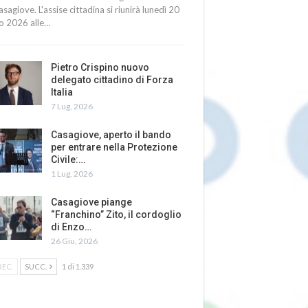
asagiove. L'assise cittadina si riunirà lunedì 20
io 2026 alle…
Pietro Crispino nuovo
delegato cittadino di Forza
Italia
7 Lug, 2026
Casagiove, aperto il bando
per entrare nella Protezione
Civile:…
1 Lug, 2026
Casagiove piange
“Franchino” Zito, il cordoglio
di Enzo…
26 Giu, 2026
REC.
SUCC.
1 di 1.339