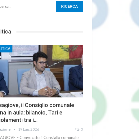
itica
LITICA
agiove, il Consiglio comunale
na in aula: bilancio, Tari e
olamenti tra i…
azione
19 Lug, 2026
0
AGIOVE – Convocato il Consiglio comunale