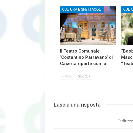
CULTURA E SPETTACOLI
CULT
Il Teatro Comunale
“Baob
‘Costantino Parravano’ di
Masch
Caserta riparte con la…
“Teat
PREC.
SUCC.
Lascia una risposta
L'indiriz