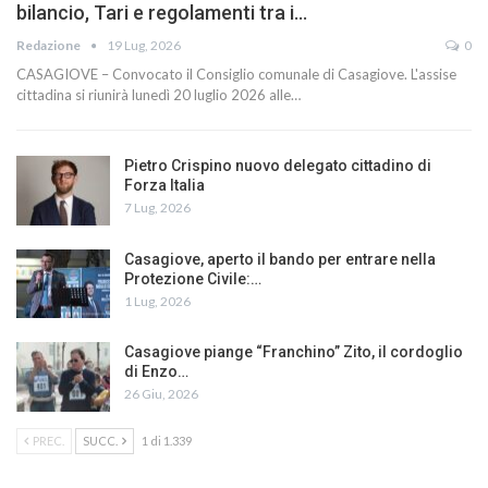
bilancio, Tari e regolamenti tra i…
Redazione
19 Lug, 2026
0
CASAGIOVE – Convocato il Consiglio comunale di Casagiove. L'assise
cittadina si riunirà lunedì 20 luglio 2026 alle…
Pietro Crispino nuovo delegato cittadino di
Forza Italia
7 Lug, 2026
Casagiove, aperto il bando per entrare nella
Protezione Civile:…
1 Lug, 2026
Casagiove piange “Franchino” Zito, il cordoglio
di Enzo…
26 Giu, 2026
PREC.
SUCC.
1 di 1.339