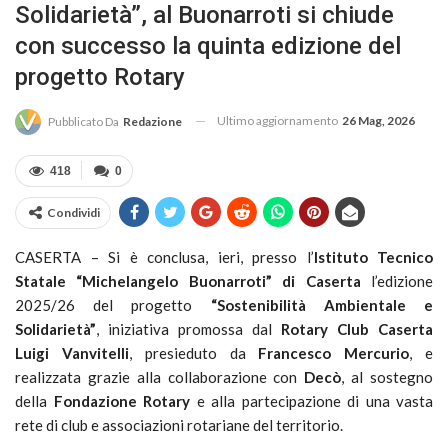
Solidarietà”, al Buonarroti si chiude
con successo la quinta edizione del
progetto Rotary
Ultimo aggiornamento
26 Mag, 2026
Pubblicato Da
Redazione
418
0
Condividi
CASERTA – Si è conclusa, ieri, presso l’
Istituto Tecnico
Statale “Michelangelo Buonarroti” di Caserta
l’edizione
2025/26 del progetto
“Sostenibilità Ambientale e
Solidarietà”
, iniziativa promossa dal
Rotary Club Caserta
Luigi Vanvitelli
, presieduto da
Francesco Mercurio
, e
realizzata grazie alla collaborazione con
Decò
, al sostegno
della
Fondazione Rotary
e alla partecipazione di una vasta
rete di club e associazioni rotariane del territorio.