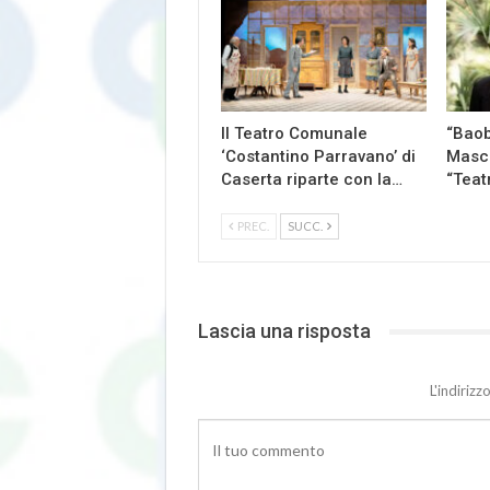
Il Teatro Comunale
“Baob
‘Costantino Parravano’ di
Masch
Caserta riparte con la…
“Teat
PREC.
SUCC.
Lascia una risposta
L'indiriz