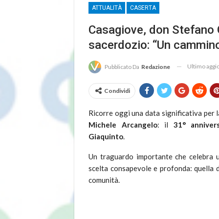
ATTUALITÀ
CASERTA
Casagiove, don Stefano G
sacerdozio: “Un cammino 
Ultimo agg
Pubblicato Da
Redazione
Condividi
Ricorre oggi una data significativa per 
Michele Arcangelo
: il
31° anniver
Giaquinto
.
Un traguardo importante che celebra u
scelta consapevole e profonda: quella di
comunità.