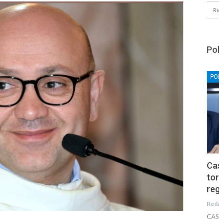
Pol
PO
Cas
tor
reg
Red
CAS