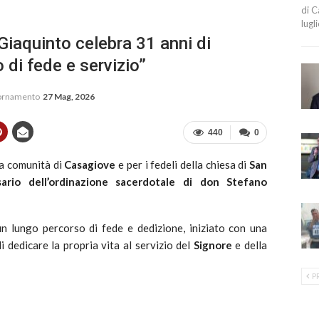
di C
lugl
iaquinto celebra 31 anni di
di fede e servizio”
iornamento
27 Mag, 2026
440
0
la comunità di
Casagiove
e per i fedeli della chiesa di
San
sario dell’ordinazione sacerdotale di don Stefano
n lungo percorso di fede e dedizione, iniziato con una
 dedicare la propria vita al servizio del
Signore
e della
P