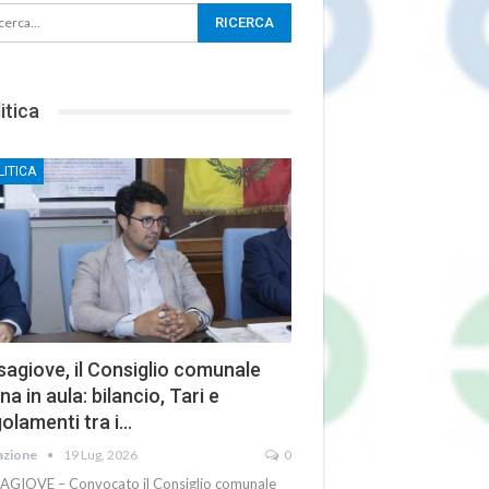
itica
LITICA
agiove, il Consiglio comunale
na in aula: bilancio, Tari e
olamenti tra i…
azione
19 Lug, 2026
0
AGIOVE – Convocato il Consiglio comunale