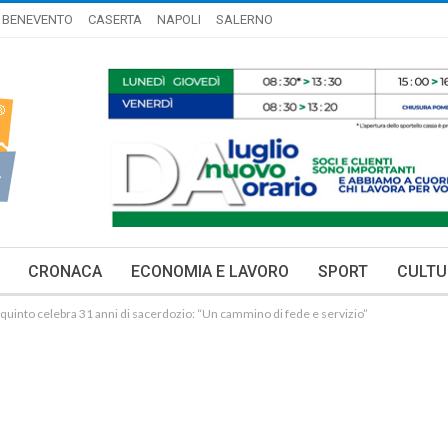
BENEVENTO
CASERTA
NAPOLI
SALERNO
CRONACA
ECONOMIA E LAVORO
SPORT
CULTU
quinto celebra 31 anni di sacerdozio: “Un cammino di fede e servizio”