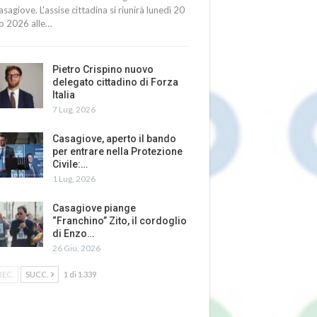
asagiove. L'assise cittadina si riunirà lunedì 20
io 2026 alle…
Pietro Crispino nuovo
delegato cittadino di Forza
Italia
7 Lug, 2026
Casagiove, aperto il bando
per entrare nella Protezione
Civile:…
1 Lug, 2026
Casagiove piange
“Franchino” Zito, il cordoglio
di Enzo…
26 Giu, 2026
REC.
SUCC.
1 di 1.339