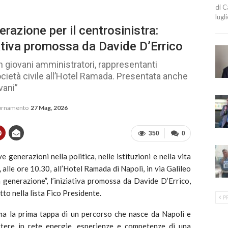
di C
lugl
razione per il centrosinistra:
ativa promossa da Davide D’Errico
giovani amministratori, rappresentanti
società civile all’Hotel Ramada. Presentata anche
vani”
iornamento
27 Mag, 2026
350
0
 generazioni nella politica, nelle istituzioni e nella vita
 alle ore 10.30, all’Hotel Ramada di Napoli, in via Galileo
 generazione”, l’iniziativa promossa da Davide D’Errico,
to nella lista Fico Presidente.
P
ma la prima tappa di un percorso che nasce da Napoli e
tere in rete energie, esperienze e competenze di una