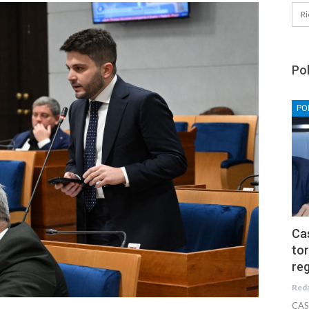
Pol
PO
Cas
tor
reg
Red
CAS