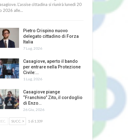
asagiove. L'assise cittadina si riunirà lunedì 20
io 2026 alle…
Pietro Crispino nuovo
delegato cittadino di Forza
Italia
7 Lug, 2026
Casagiove, aperto il bando
per entrare nella Protezione
Civile:…
1 Lug, 2026
Casagiove piange
“Franchino” Zito, il cordoglio
di Enzo…
26 Giu, 2026
REC.
SUCC.
1 di 1.339