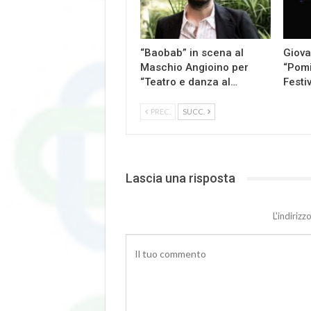
“Baobab” in scena al
Giova
Maschio Angioino per
“Pomi
“Teatro e danza al…
Festi
PREC.
SUCC.
Lascia una risposta
L'indiriz