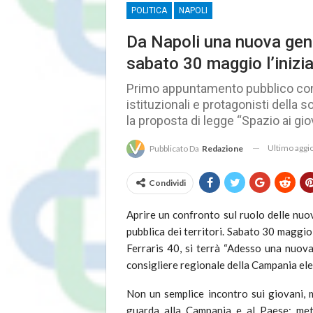
POLITICA
NAPOLI
Da Napoli una nuova gene
sabato 30 maggio l’inizi
Primo appuntamento pubblico con 
istituzionali e protagonisti della 
la proposta di legge “Spazio ai gio
Ultimo agg
Pubblicato Da
Redazione
Condividi
Aprire un confronto sul ruolo delle nuove
pubblica dei territori. Sabato 30 maggio,
Ferraris 40, si terrà “Adesso una nuova
consigliere regionale della Campania elet
Non un semplice incontro sui giovani, 
guarda alla Campania e al Paese: met