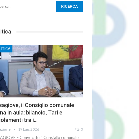
itica
LITICA
agiove, il Consiglio comunale
na in aula: bilancio, Tari e
olamenti tra i…
azione
19 Lug, 2026
0
AGIOVE – Convocato il Consiglio comunale