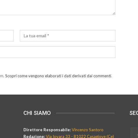
am.
Scopri come vengono elaborati i dati derivati dai commenti
.
CHI SIAMO
SEG
Direttore Responsabile:
Vincenzo Santoro
Redazione:
Via Iovara 33 - 81022 Casagiove (Ce)