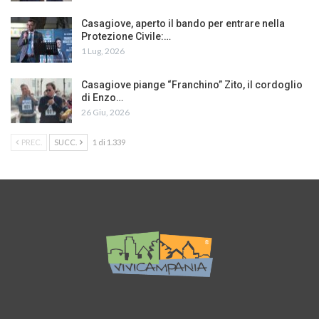
Casagiove, aperto il bando per entrare nella
Protezione Civile:…
1 Lug, 2026
Casagiove piange “Franchino” Zito, il cordoglio
di Enzo…
26 Giu, 2026
PREC.
SUCC.
1 di 1.339