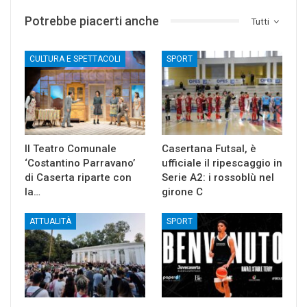
Potrebbe piacerti anche
Tutti
CULTURA E SPETTACOLI
SPORT
Il Teatro Comunale
Casertana Futsal, è
‘Costantino Parravano’
ufficiale il ripescaggio in
di Caserta riparte con
Serie A2: i rossoblù nel
la…
girone C
ATTUALITÀ
SPORT