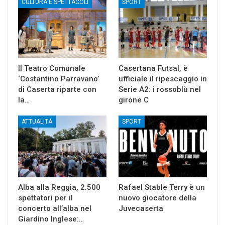
CULTURA E SPETTACOLI
SPORT
Il Teatro Comunale
Casertana Futsal, è
‘Costantino Parravano’
ufficiale il ripescaggio in
di Caserta riparte con
Serie A2: i rossoblù nel
la…
girone C
ATTUALITÀ
SPORT
Alba alla Reggia, 2.500
Rafael Stable Terry è un
spettatori per il
nuovo giocatore della
concerto all’alba nel
Juvecaserta
Giardino Inglese:…