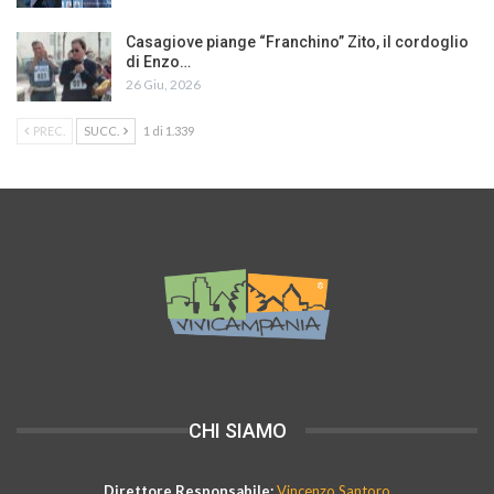
Casagiove piange “Franchino” Zito, il cordoglio
di Enzo…
26 Giu, 2026
PREC.
SUCC.
1 di 1.339
CHI SIAMO
Direttore Responsabile:
Vincenzo Santoro