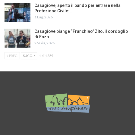
Casagiove, aperto il bando per entrare nella
Protezione Civile:…
1 Lug, 2026
Casagiove piange “Franchino” Zito, il cordoglio
di Enzo…
26 Giu, 2026
PREC.
SUCC.
1 di 1.339