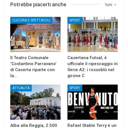
Potrebbe piacerti anche
Tutti
CULTURA E SPETTACOLI
SPORT
Il Teatro Comunale
Casertana Futsal, è
‘Costantino Parravano’
ufficiale il ripescaggio in
di Caserta riparte con
Serie A2: i rossoblù nel
la…
girone C
ATTUALITÀ
SPORT
Alba alla Reggia, 2.500
Rafael Stable Terry è un