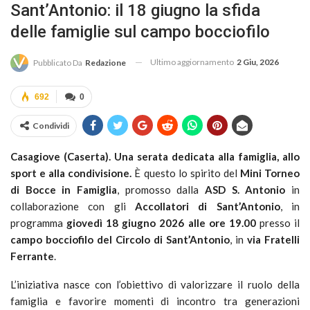
Sant’Antonio: il 18 giugno la sfida
delle famiglie sul campo bocciofilo
Ultimo aggiornamento
2 Giu, 2026
Pubblicato Da
Redazione
692
0
Condividi
Casagiove (Caserta). Una serata dedicata alla famiglia, allo
sport e alla condivisione.
È questo lo spirito del
Mini Torneo
di Bocce in Famiglia
, promosso dalla
ASD S. Antonio
in
collaborazione con gli
Accollatori di Sant’Antonio
, in
programma
giovedì 18 giugno 2026 alle ore 19.00
presso il
campo bocciofilo del Circolo di Sant’Antonio
, in
via Fratelli
Ferrante
.
L’iniziativa nasce con l’obiettivo di valorizzare il ruolo della
famiglia e favorire momenti di incontro tra generazioni