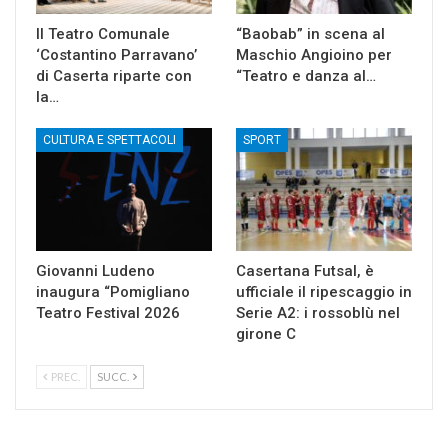
Il Teatro Comunale
“Baobab” in scena al
‘Costantino Parravano’
Maschio Angioino per
di Caserta riparte con
“Teatro e danza al…
la…
CULTURA E SPETTACOLI
SPORT
Giovanni Ludeno
Casertana Futsal, è
inaugura “Pomigliano
ufficiale il ripescaggio in
Teatro Festival 2026
Serie A2: i rossoblù nel
girone C
PREC.
SUCC.