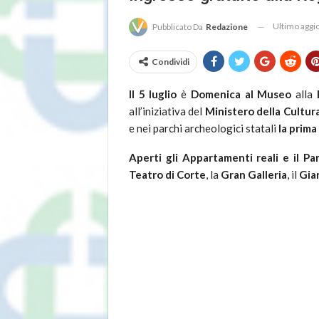
Ultimo agg
Pubblicato Da
Redazione
Condividi
Il 5 luglio
è
Domenica al Museo
alla
all’iniziativa del
Ministero della Cultur
e nei parchi archeologici statali
la prim
Aperti gli Appartamenti reali e il Par
Teatro di Corte
, la
Gran Galleria
, il
Gia