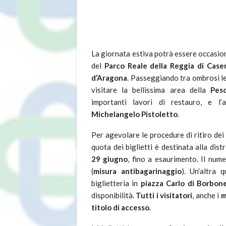
La giornata estiva potrà essere occasion
del
Parco Reale della Reggia di Case
d’Aragona
. Passeggiando tra ombrosi lecci
visitare la bellissima area della
Pes
importanti lavori di restauro, e l’a
Michelangelo Pistoletto
.
Per agevolare le procedure di ritiro dei b
quota dei biglietti è destinata alla dis
29 giugno
, fino a esaurimento. Il num
(
misura antibagarinaggio
). Un’altra 
biglietteria in
piazza Carlo di Borbon
disponibilità.
Tutti i visitatori
, anche i
m
titolo di accesso
.