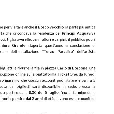
e per visitare anche il
Bosco vecchio
, la parte più antica
rta
che circondava la residenza dei
Principi Acquaviva
, tigli, roverelle, cerri, allori e carpini, il pubblico potrà
chiera Grande
, riaperta quest’anno a conclusione di
rena dell’installazione
“Terzo Paradiso”
dell’artista
iglietti e ridurre la fila in
piazza Carlo di Borbone
, una
tribuzione online sulla piattaforma
TicketOne
, da
lunedì
ero massimo che ciascun account può ritirare è pari a
5
quota dei biglietti sarà disponibile in sede, presso la
e
, a partire dalle
8.30 del 5 luglio
, fino al termine delle
inori a partire dai 2 anni di età
, devono essere muniti di