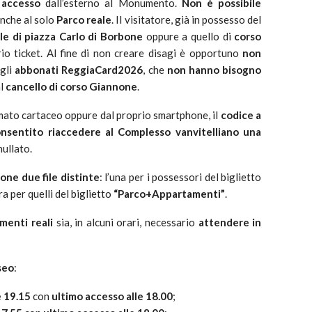
i accesso
dall’esterno al Monumento.
Non è possibile
anche al solo
Parco reale
. Il visitatore, già in possesso del
le di piazza Carlo di Borbone
oppure a quello di
corso
rio ticket. Al fine di non creare disagi è opportuno
non
Agli
abbonati ReggiaCard2026
, che
non hanno bisogno
al
cancello di corso Giannone
.
rmato cartaceo oppure dal proprio smartphone, il
codice a
nsentito riaccedere al Complesso vanvitelliano una
nullato.
bone
due file distinte
: l’una per i possessori del biglietto
ltra per quelli del biglietto
“Parco+Appartamenti”
.
menti reali
sia, in alcuni orari, necessario
attendere in
seo
:
e 19.15
con
ultimo accesso alle 18.00
;