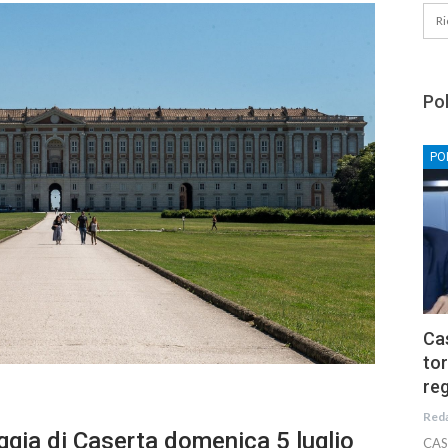
Pol
PO
Cas
tor
reg
Red
eggia di Caserta domenica 5 luglio
CAS