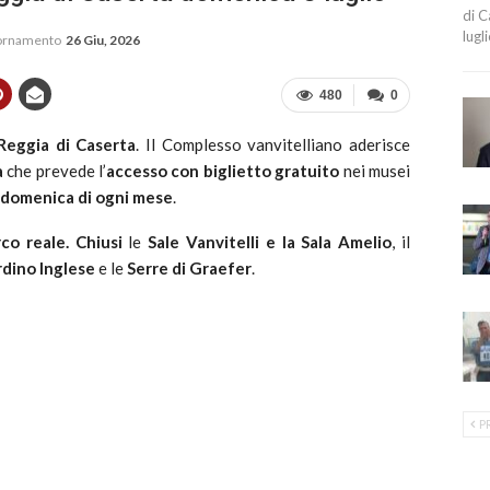
di C
lugl
iornamento
26 Giu, 2026
480
0
Reggia di Caserta
. Il Complesso vanvitelliano aderisce
a
che prevede l’
accesso con biglietto gratuito
nei musei
a domenica di ogni mese
.
co reale.
Chiusi
le
Sale Vanvitelli e la Sala Amelio
, il
rdino Inglese
e le
Serre di Graefer
.
P