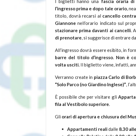
I biglietti hanno una
fascia oraria d
l’ingresso prima e dopo tale orario
, ne
titolo, dovrà recarsi al
cancello centra
Giannone
nell’orario indicato sul prop
stazionare prima davanti ai cancelli
. 
di prenotare
, si suggerisce di entrare d
All’ingresso dovrà essere esibito, in fo
barre del titolo d’ingresso
.
Non è co
volta usciti.
Il biglietto viene, infatti, an
Verranno create in
piazza Carlo di Bor
“Solo Parco (no Giardino Inglese)”
, l’a
È possibile che per visitare gli
Apparta
fila al Vestibolo superiore
.
Gli
orari di apertura e chiusura del Mu
Appartamenti reali
dalle
8.30 all