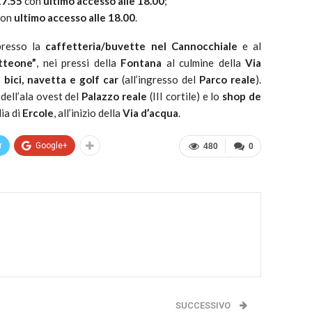
17.55
con
ultimo accesso alle 18.00
;
on
ultimo accesso alle 18.00
.
resso la
caffetteria/buvette nel Cannocchiale
e al
tteone”
, nei pressi della
Fontana
al culmine della
Via
 bici, navetta e golf car
(all’ingresso del
Parco reale
).
 dell’ala ovest del
Palazzo reale
(III cortile) e lo
shop de
dia di
Ercole
, all’inizio della
Via d’acqua
.
r
Google+
480
0
SUCCESSIVO