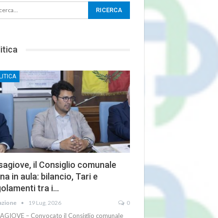
itica
LITICA
agiove, il Consiglio comunale
na in aula: bilancio, Tari e
olamenti tra i…
azione
19 Lug, 2026
0
AGIOVE – Convocato il Consiglio comunale