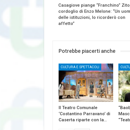
Casagiove piange “Franchino” Zito,
cordoglio di Enzo Melone: “Un uo
delle istituzioni, lo ricorderò con
affetto”
Potrebbe piacerti anche
CULTURA E SPETTACOLI
CULT
Il Teatro Comunale
“Baob
‘Costantino Parravano’ di
Masch
Caserta riparte con la…
“Teat