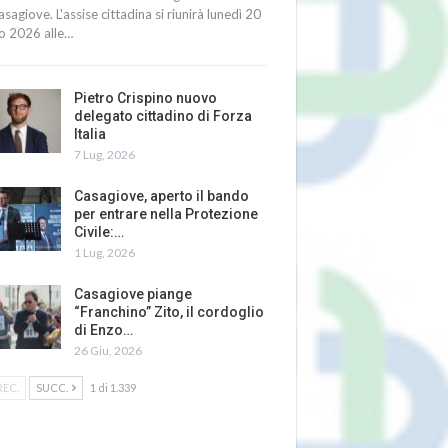
asagiove. L'assise cittadina si riunirà lunedì 20
io 2026 alle…
Pietro Crispino nuovo
delegato cittadino di Forza
Italia
7 Lug, 2026
Casagiove, aperto il bando
per entrare nella Protezione
Civile:…
1 Lug, 2026
Casagiove piange
“Franchino” Zito, il cordoglio
di Enzo…
26 Giu, 2026
REC.
SUCC.
1 di 1.339