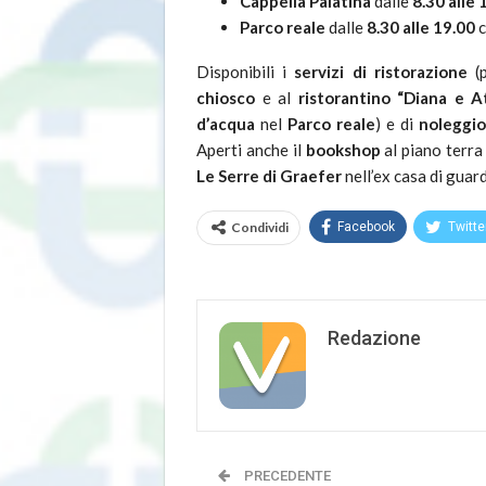
Cappella Palatina
dalle
8.30 alle 
Parco reale
dalle
8.30 alle 19.00
c
Disponibili i
servizi di ristorazione
(p
chiosco
e al
ristorantino “Diana e A
d’acqua
nel
Parco reale
) e di
noleggio
Aperti anche il
bookshop
al piano terra
Le Serre di Graefer
nell’ex casa di guar
Condividi
Facebook
Twitte
Redazione
PRECEDENTE