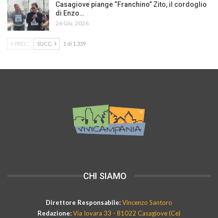
Casagiove piange “Franchino” Zito, il cordoglio
di Enzo…
26 Giu, 2026
PREC.
SUCC.
1 di 1.339
CHI SIAMO
Direttore Responsabile:
Vincenzo Santoro
Redazione:
Via Iovara 33 - 81022 Casagiove (Ce)