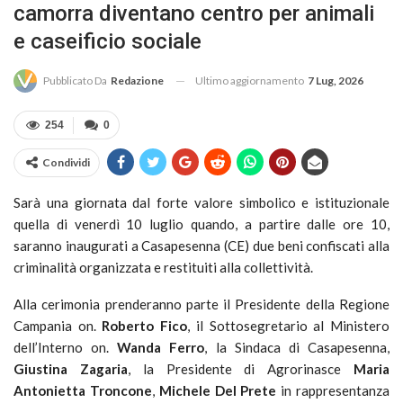
camorra diventano centro per animali
e caseificio sociale
Ultimo aggiornamento
7 Lug, 2026
Pubblicato Da
Redazione
254
0
Condividi
Sarà una giornata dal forte valore simbolico e istituzionale
quella di venerdì 10 luglio quando, a partire dalle ore 10,
saranno inaugurati a Casapesenna (CE) due beni confiscati alla
criminalità organizzata e restituiti alla collettività.
Alla cerimonia prenderanno parte il Presidente della Regione
Campania on.
Roberto Fico
, il Sottosegretario al Ministero
dell’Interno on.
Wanda Ferro
, la Sindaca di Casapesenna,
Giustina Zagaria
, la Presidente di Agrorinasce
Maria
Antonietta Troncone
,
Michele Del Prete
in rappresentanza