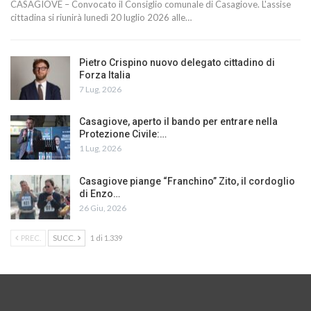
CASAGIOVE – Convocato il Consiglio comunale di Casagiove. L'assise
cittadina si riunirà lunedì 20 luglio 2026 alle…
Pietro Crispino nuovo delegato cittadino di
Forza Italia
7 Lug, 2026
Casagiove, aperto il bando per entrare nella
Protezione Civile:…
1 Lug, 2026
Casagiove piange “Franchino” Zito, il cordoglio
di Enzo…
26 Giu, 2026
PREC.
SUCC.
1 di 1.339