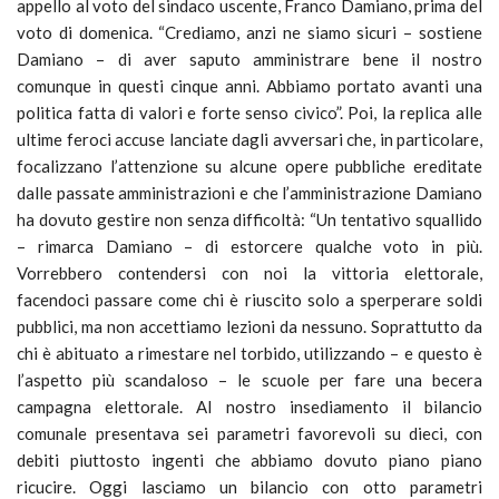
appello al voto del sindaco uscente, Franco Damiano, prima del
voto di domenica. “Crediamo, anzi ne siamo sicuri – sostiene
Damiano – di aver saputo amministrare bene il nostro
comunque in questi cinque anni. Abbiamo portato avanti una
politica fatta di valori e forte senso civico”. Poi, la replica alle
ultime feroci accuse lanciate dagli avversari che, in particolare,
focalizzano l’attenzione su alcune opere pubbliche ereditate
dalle passate amministrazioni e che l’amministrazione Damiano
ha dovuto gestire non senza difficoltà: “Un tentativo squallido
– rimarca Damiano – di estorcere qualche voto in più.
Vorrebbero contendersi con noi la vittoria elettorale,
facendoci passare come chi è riuscito solo a sperperare soldi
pubblici, ma non accettiamo lezioni da nessuno. Soprattutto da
chi è abituato a rimestare nel torbido, utilizzando – e questo è
l’aspetto più scandaloso – le scuole per fare una becera
campagna elettorale. Al nostro insediamento il bilancio
comunale presentava sei parametri favorevoli su dieci, con
debiti piuttosto ingenti che abbiamo dovuto piano piano
ricucire. Oggi lasciamo un bilancio con otto parametri