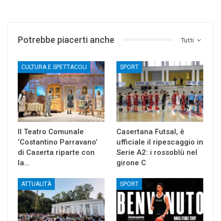
Potrebbe piacerti anche
Tutti
CULTURA E SPETTACOLI
SPORT
Il Teatro Comunale
Casertana Futsal, è
‘Costantino Parravano’
ufficiale il ripescaggio in
di Caserta riparte con
Serie A2: i rossoblù nel
la…
girone C
ATTUALITÀ
SPORT