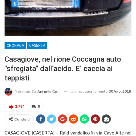
CRONACA
CASERTA
Casagiove, nel rione Coccagna auto
"sfregiata" dall’acido. E’ caccia ai
teppisti
Ultimo aggiornamento
30 Ago, 2018
Pubblicato Da
Antonio Cembrola
3.794
0
Condividi
CASAGIOVE (CASERTA) – Raid vandalico in via Cave Alte nel