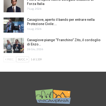
Forza Italia
7 Lug, 2026
Casagiove, aperto il bando per entrare nella
Protezione Civile:…
1 Lug, 2026
Casagiove piange “Franchino” Zito, il cordoglio
di Enzo…
26 Giu, 2026
PREC.
SUCC.
1 di 1.339