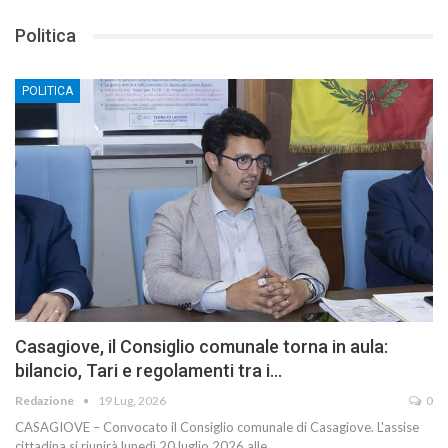
Politica
POLITICA
Casagiove, il Consiglio comunale torna in aula:
bilancio, Tari e regolamenti tra i…
Redazione
19 Lug, 2026
0
CASAGIOVE – Convocato il Consiglio comunale di Casagiove. L'assise
cittadina si riunirà lunedì 20 luglio 2026 alle…