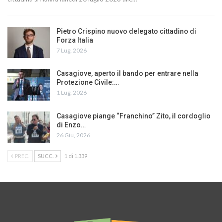
Pietro Crispino nuovo delegato cittadino di
Forza Italia
7 Lug, 2026
Casagiove, aperto il bando per entrare nella
Protezione Civile:…
1 Lug, 2026
Casagiove piange “Franchino” Zito, il cordoglio
di Enzo…
26 Giu, 2026
PREC.
SUCC.
1 di 1.339