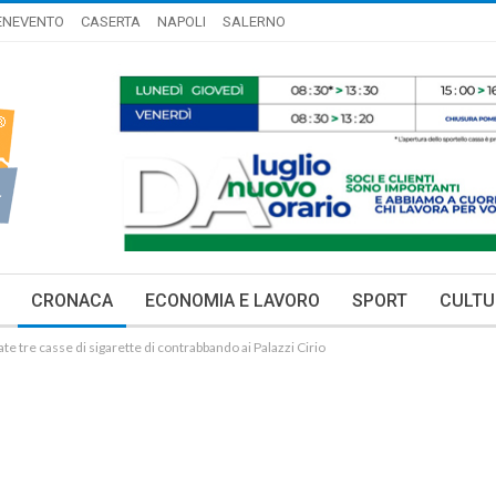
ENEVENTO
CASERTA
NAPOLI
SALERNO
CRONACA
ECONOMIA E LAVORO
SPORT
CULTU
re casse di sigarette di contrabbando ai Palazzi Cirio