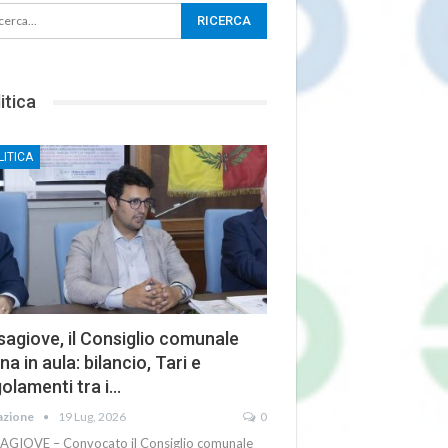
itica
LITICA
agiove, il Consiglio comunale
na in aula: bilancio, Tari e
olamenti tra i…
azione
19 Lug, 2026
0
AGIOVE – Convocato il Consiglio comunale