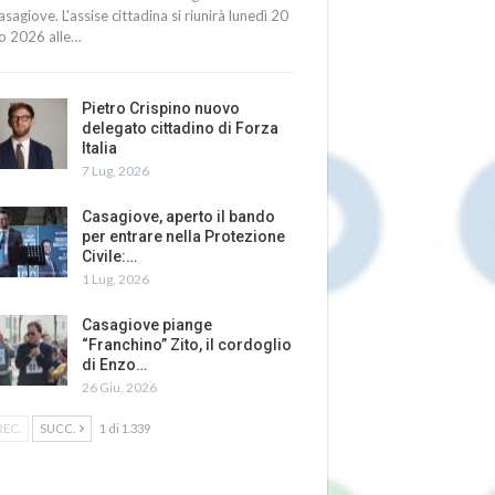
asagiove. L'assise cittadina si riunirà lunedì 20
io 2026 alle…
Pietro Crispino nuovo
delegato cittadino di Forza
Italia
7 Lug, 2026
Casagiove, aperto il bando
per entrare nella Protezione
Civile:…
1 Lug, 2026
Casagiove piange
“Franchino” Zito, il cordoglio
di Enzo…
26 Giu, 2026
REC.
SUCC.
1 di 1.339