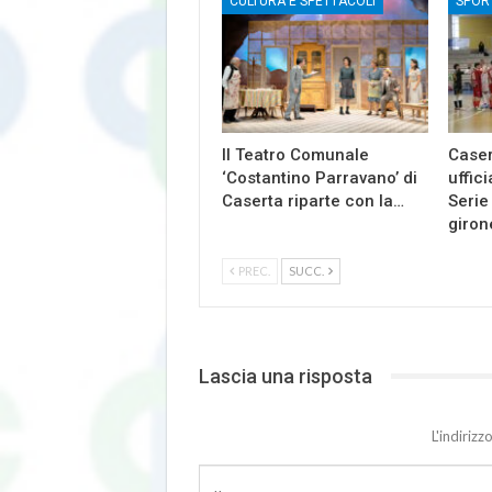
CULTURA E SPETTACOLI
SPOR
Il Teatro Comunale
Caser
‘Costantino Parravano’ di
uffici
Caserta riparte con la…
Serie
giron
PREC.
SUCC.
Lascia una risposta
L'indiriz