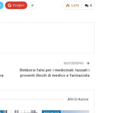
r
Google+
1.079
0
SUCCESSIVO
Rimborsi falsi per i medicinali: tassati i
na
proventi illeciti di medico e farmacista
Altri Di Autore