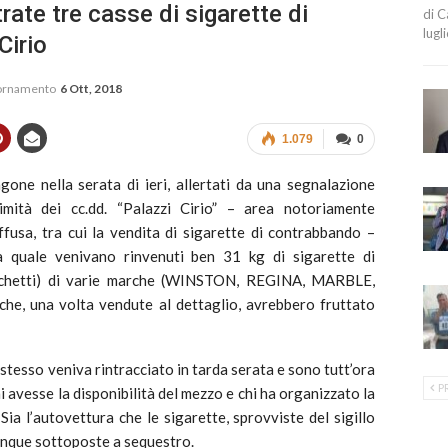
e tre casse di sigarette di
di C
lugl
Cirio
iornamento
6 Ott, 2018
1.079
0
one nella serata di ieri, allertati da una segnalazione
imità dei cc.dd. “Palazzi Cirio” – area notoriamente
iffusa, tra cui la vendita di sigarette di contrabbando –
a quale venivano rinvenuti ben 31 kg di sigarette di
acchetti) di varie marche (WINSTON, REGINA, MARBLE,
he, una volta vendute al dettaglio, avrebbero fruttato
 stesso veniva rintracciato in tarda serata e sono tutt’ora
P
hi avesse la disponibilità del mezzo e chi ha organizzato la
ia l’autovettura che le sigarette, sprovviste del sigillo
unque sottoposte a sequestro.