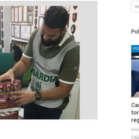
Pol
PO
Cas
tor
reg
Red
CAS