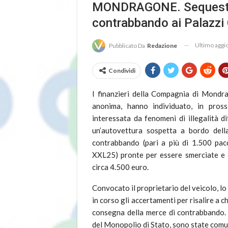
MONDRAGONE. Sequestrat
contrabbando ai Palazzi 
Ultimo agg
Pubblicato Da
Redazione
Condividi
I finanzieri della Compagnia di Mondrag
anonima, hanno individuato, in pross
interessata da fenomeni di illegalità d
un’autovettura sospetta a bordo dell
contrabbando (pari a più di 1.500 p
XXL25) pronte per essere smerciate e c
circa 4.500 euro.
Convocato il proprietario del veicolo, lo
in corso gli accertamenti per risalire a c
consegna della merce di contrabbando. S
del Monopolio di Stato, sono state com