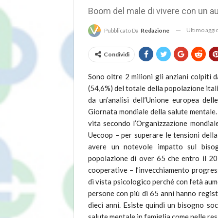
Boom del male di vivere con un au
Ultimo agg
Pubblicato Da
Redazione
Condividi
Sono oltre 2 milioni gli anziani colpiti
(54,6%) del totale della popolazione ital
da un’analisi dell’Unione europea del
Giornata mondiale della salute mentale.
vita secondo l’Organizzazione mondiale 
Uecoop – per superare le tensioni della
avere un notevole impatto sul bisogn
popolazione di over 65 che entro il 205
cooperative – l’invecchiamento progres
di vista psicologico perché con l’età aum
persone con più di 65 anni hanno regist
dieci anni. Esiste quindi un bisogno soc
salute mentale in famiglia come nelle res