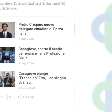
asagiove. L'assise cittadina si riunirà lunedì 20
io 2026 alle…
Pietro Crispino nuovo
delegato cittadino di Forza
Italia
7 Lug, 2026
Casagiove, aperto il bando
per entrare nella Protezione
Civile:…
1 Lug, 2026
Casagiove piange
“Franchino” Zito, il cordoglio
di Enzo…
26 Giu, 2026
REC.
SUCC.
1 di 1.339