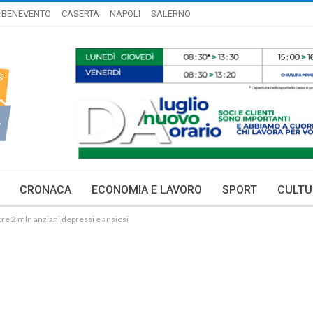
BENEVENTO
CASERTA
NAPOLI
SALERNO
CRONACA
ECONOMIA E LAVORO
SPORT
CULTU
re 2 mln anziani depressi e ansiosi