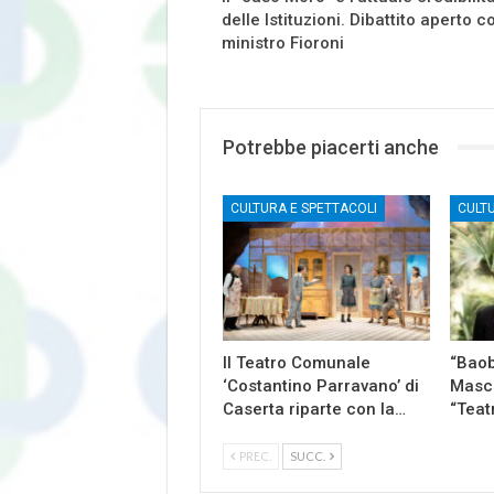
delle Istituzioni. Dibattito aperto co
ministro Fioroni
Potrebbe piacerti anche
CULTURA E SPETTACOLI
CULT
Il Teatro Comunale
“Baob
‘Costantino Parravano’ di
Masch
Caserta riparte con la…
“Teat
PREC.
SUCC.