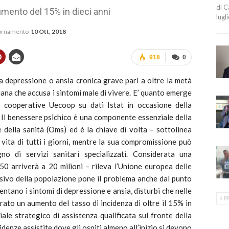
di C
mento del 15% in dieci anni
lugl
iornamento
10 Ott, 2018
918
0
 da depressione o ansia cronica grave pari a oltre la metà
iana che accusa i sintomi male di vivere. E’ quanto emerge
le cooperative Uecoop su dati Istat in occasione della
 Il benessere psichico è una componente essenziale della
della sanità (Oms) ed è la chiave di volta – sottolinea
 vita di tutti i giorni, mentre la sua compromissione può
o di servizi sanitari specializzati. Considerata una
0 arriverà a 20 milioni – rileva l’Unione europea delle
sivo della popolazione pone il problema anche dal punto
entano i sintomi di depressione e ansia, disturbi che nelle
P
rato un aumento del tasso di incidenza di oltre il 15% in
iale strategico di assistenza qualificata sul fronte della
idenze assistite dove gli ospiti almeno all’inizio si devono