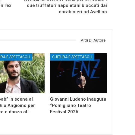
n l’ex
due truffatori napoletani bloccati dai
carabinieri ad Avellino
Altri Di Autore
URA E SPETTACOLI
CULTURA E SPETTACOLI
ab” in scena al
Giovanni Ludeno inaugura
io Angioino per
“Pomigliano Teatro
ro e danza al…
Festival 2026