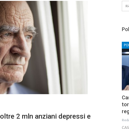
Pol
PO
Cas
tor
reg
oltre 2 mln anziani depressi e
Red
CAS