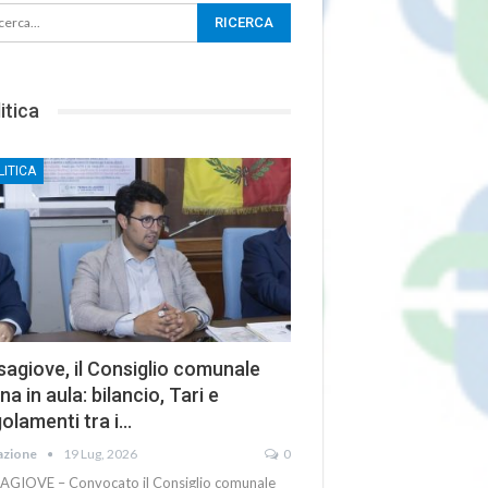
itica
LITICA
agiove, il Consiglio comunale
na in aula: bilancio, Tari e
olamenti tra i…
azione
19 Lug, 2026
0
AGIOVE – Convocato il Consiglio comunale