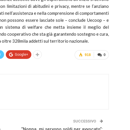
n limitazioni di abitudini e privacy, mentre se l’anziano
ati nell’assistenza e nella comprensione di comportamenti
 non possono essere lasciate sole – conclude Uecoop – e
un sistema di welfare che metta insieme il meglio del
mondo cooperativo che sta già garantendo sostegno e cura,
 oltre 328mila addetti sul territorio nazionale.
r
Google+
918
0
SUCCESSIVO
à
“Nonna, mi servono soldi per avvocato”: