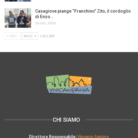
Casagiove piange “Franchino” Zito, il cordoglio
di Enzo…
26 Giu, 2026
PREC.
SUCC.
1 di 1.339
CHI SIAMO
Direttore Responsabile:
Vincenzo Santoro