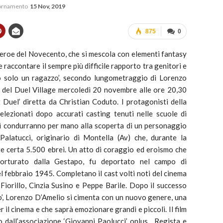
iornamento
15 Nov, 2019
875
0
un eroe del Novecento, che si mescola con elementi fantasy
 raccontare il sempre più difficile rapporto tra genitori e
no solo un ragazzo’, secondo lungometraggio di Lorenzo
i del Duel Village mercoledì 20 novembre alle ore 20,30
 Duel’ diretta da Christian Coduto. I protagonisti della
elezionati dopo accurati casting tenuti nelle scuole di
i condurranno per mano alla scoperta di un personaggio
Palatucci, originario di Montella (Av) che, durante la
e certa 5.500 ebrei. Un atto di coraggio ed eroismo che
torturato dalla Gestapo, fu deportato nel campo di
febbraio 1945. Completano il cast volti noti del cinema
Fiorillo, Cinzia Susino e Peppe Barile. Dopo il successo
to’, Lorenzo D’Amelio si cimenta con un nuovo genere, una
 il cinema e che saprà emozionare grandi e piccoli. Il film
 dall’associazione ‘Giovanni Paolucci’ onlus. Regista e