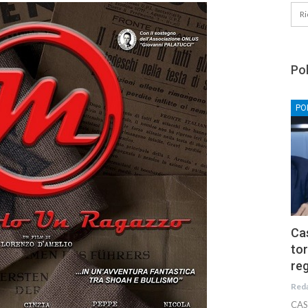
Pol
PO
Cas
tor
reg
Red
CAS