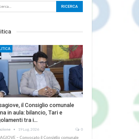
itica
LITICA
agiove, il Consiglio comunale
na in aula: bilancio, Tari e
olamenti tra i…
azione
19 Lug, 2026
0
AGIOVE – Convocato il Consiglio comunale