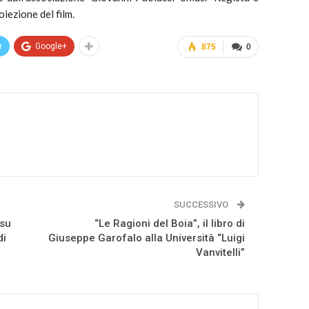
iezione del film.
r
Google+
875
0
SUCCESSIVO
 su
“Le Ragioni del Boia”, il libro di
di
Giuseppe Garofalo alla Università “Luigi
Vanvitelli”