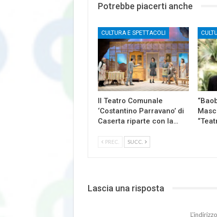
Potrebbe piacerti anche
CULTURA E SPETTACOLI
CULT
Il Teatro Comunale
“Baob
‘Costantino Parravano’ di
Masch
Caserta riparte con la…
“Teat
PREC.
SUCC.
Lascia una risposta
L'indiriz