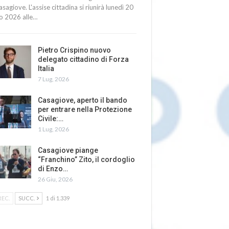
asagiove. L'assise cittadina si riunirà lunedì 20
io 2026 alle…
Pietro Crispino nuovo
delegato cittadino di Forza
Italia
7 Lug, 2026
Casagiove, aperto il bando
per entrare nella Protezione
Civile:…
1 Lug, 2026
Casagiove piange
“Franchino” Zito, il cordoglio
di Enzo…
26 Giu, 2026
REC.
SUCC.
1 di 1.339