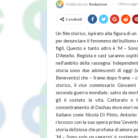
Ultimo agg
Pubblicato Da
Redazione
Condividi
Un film storico, ispirato alla figura di 
per denunciare il fenomeno del bullismo e
figli. Questo e tanto altro è ‘M – So
D’Amelio. Regista e cast saranno ospit
nell’ambito della rassegna ‘Independent
storia sono due adolescenti di oggi (s
Benevento) che – frame dopo frame – c
storico, il vice commissario Giovanni 
seconda guerra mondiale, salvo da mort
gli è costato la vita. Catturato e 
concentramento di Dachau dove morì nel 
italiano come Nicola Di Pinto, Antonio 
riscosso con la sua opera prima ‘L’even
storia deliziosa che profuma di amore per
‘M – Sono solo un ragazzo’ è sostenuto