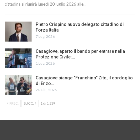
cittadina si riunirà lunedì 20 luglio 2026 alle…
Pietro Crispino nuovo delegato cittadino di
Forza Italia
7 Lug, 2026
Casagiove, aperto il bando per entrare nella
Protezione Civile:…
1 Lug, 2026
Casagiove piange “Franchino” Zito, il cordoglio
di Enzo…
26 Giu, 2026
PREC.
SUCC.
1 di 1.339