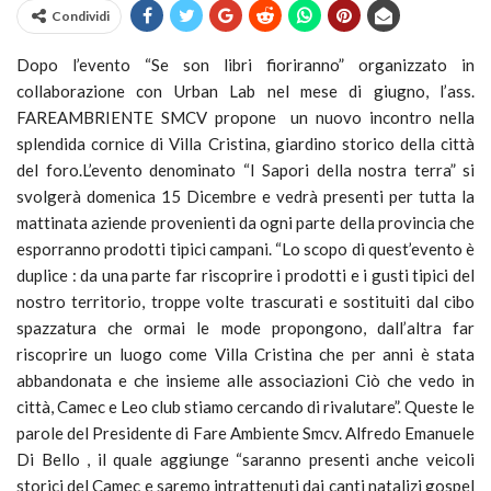
Condividi
Dopo l’evento “Se son libri fioriranno” organizzato in
collaborazione con Urban Lab nel mese di giugno, l’ass.
FAREAMBRIENTE SMCV propone un nuovo incontro nella
splendida cornice di Villa Cristina, giardino storico della città
del foro.L’evento denominato “I Sapori della nostra terra” si
svolgerà domenica 15 Dicembre e vedrà presenti per tutta la
mattinata aziende provenienti da ogni parte della provincia che
esporranno prodotti tipici campani. “Lo scopo di quest’evento è
duplice : da una parte far riscoprire i prodotti e i gusti tipici del
nostro territorio, troppe volte trascurati e sostituiti dal cibo
spazzatura che ormai le mode propongono, dall’altra far
riscoprire un luogo come Villa Cristina che per anni è stata
abbandonata e che insieme alle associazioni Ciò che vedo in
città, Camec e Leo club stiamo cercando di rivalutare”. Queste le
parole del Presidente di Fare Ambiente Smcv. Alfredo Emanuele
Di Bello , il quale aggiunge “saranno presenti anche veicoli
storici del Camec e saremo intrattenuti dai canti natalizi gospel