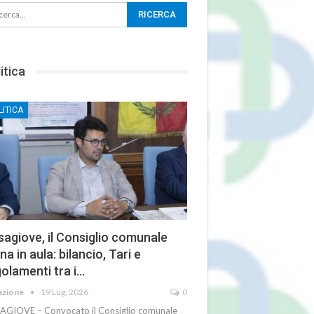
itica
LITICA
agiove, il Consiglio comunale
na in aula: bilancio, Tari e
olamenti tra i…
azione
19 Lug, 2026
0
AGIOVE – Convocato il Consiglio comunale