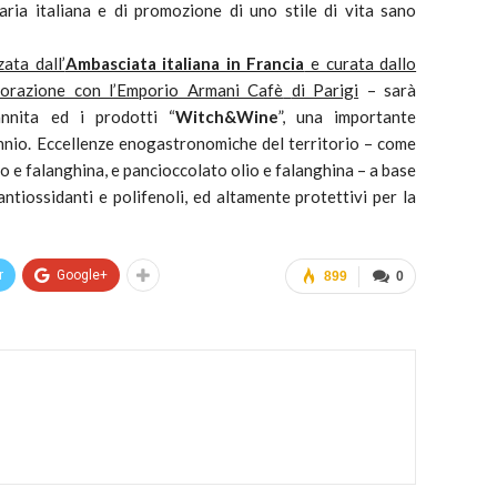
inaria italiana e di promozione di uno stile di vita sano
ata dall’
Ambasciata italiana in Francia
e curata dallo
aborazione con l’Emporio Armani Cafè
di Parigi
– sarà
annita ed i prodotti “
Witch&Wine
”, una importante
Sannio. Eccellenze enogastronomiche del territorio – come
 e falanghina, e pancioccolato olio e falanghina – a base
antiossidanti e polifenoli, ed altamente protettivi per la
r
Google+
899
0