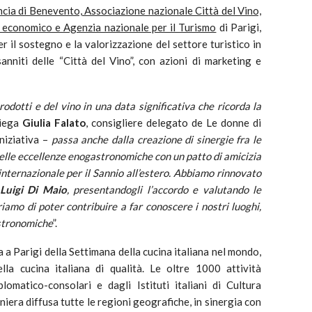
cia di Benevento, Associazione nazionale Città del Vino,
o economico e Agenzia nazionale per il Turismo
di Parigi,
il sostegno e la valorizzazione del settore turistico in
nniti delle “Città del Vino”, con azioni di marketing e
rodotti e del vino
in una data significativa che ricorda la
piega
Giulia Falato
, consigliere delegato de Le donne di
iniziativa –
passa anche dalla creazione di sinergie fra le
delle eccellenze enogastronomiche con un patto di amicizia
internazionale per il Sannio all’estero. Abbiamo rinnovato
Luigi Di Maio
, presentandogli l’accordo e valutando le
iamo di poter contribuire a far conoscere i nostri luoghi,
astronomiche
”.
a Parigi della Settimana della cucina italiana nel mondo,
lla cucina italiana di qualità. Le oltre 1000 attività
omatico-consolari e dagli Istituti italiani di Cultura
aniera diffusa tutte le regioni geografiche, in sinergia con