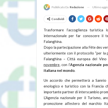
Ultimo agg
Pubblicato Da
Redazione
Condividi
Trasformare l’accoglienza turistica
internazionale per far conoscere il t
Falanghina.
Dopo la partecipazione alla Fête des ve
ulteriormente con il protocollo “per la
Falanghina – Città europea del Vino 
novembre
, con l’
Agenzia nazionale per
italiana nel mondo
.
Un accordo che permetterà a Sannio F
enologico e turistico con la Francia 
importante partner di interscambio promo
L’Agenzia nazionale per il Turismo, anc
promozione all’estero del marchio Ita