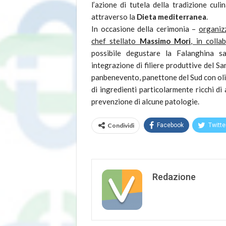
l’azione di tutela della tradizione cul
attraverso la
Dieta mediterranea
.
In occasione della cerimonia –
organizz
chef stellato
Massimo Mori
, in coll
possibile degustare la Falanghina s
integrazione di filiere produttive del 
panbenevento, panettone del Sud con olio
di ingredienti particolarmente ricchi di 
prevenzione di alcune patologie.
Condividi
Facebook
Twitte
Redazione