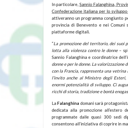
In particolare,
Sannio Falanghina, Provin
Confederazione italiana per lo svilupp
attiveranno un programma congiunto per 
provincia di Benevento e nei Comuni sa
piattaforme digitali.
“
La promozione del territorio, dei suoi p
lotta alla violenza contro le donne
– s
Sannio Falanghina e coordinatrice dell’
donne e per le donne. La valorizzazione 
con la Francia, rappresenta una vetrina 
l’invito anche al Ministro degli Esteri,
enormi potenzialità di sviluppo. Ci augur
ricchi di storia, tradizione e bontà enog
La
Falanghina
domani sarà protagonista 
dedicata alla promozione all’estero de
programmate dalle quasi 300 sedi dipl
consentono all’iniziativa di coprire in m