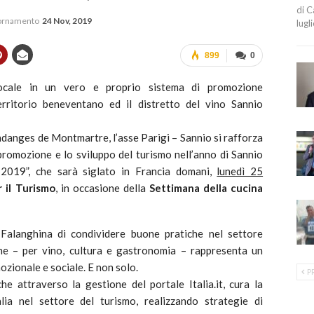
di C
iornamento
24 Nov, 2019
lugl
899
0
 locale in un vero e proprio sistema di promozione
erritorio beneventano ed il distretto del vino Sannio
ndanges de Montmartre, l’asse Parigi – Sannio si rafforza
 promozione e lo sviluppo del turismo nell’anno di Sannio
2019”, che sarà siglato in Francia domani,
lunedì 25
 il Turismo
, in occasione della
Settimana della cucina
alanghina di condividere buone pratiche nel settore
che – per vino, cultura e gastronomia – rappresenta un
zionale e sociale. E non solo.
P
he attraverso la gestione del portale Italia.it, cura la
lia nel settore del turismo, realizzando strategie di