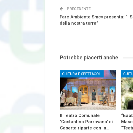
PRECEDENTE
Fare Ambiente Smcv presenta: “I S
della nostra terra”
Potrebbe piacerti anche
CULTURA E SPETTACOLI
CULT
Il Teatro Comunale
“Baob
‘Costantino Parravano’ di
Masch
Caserta riparte con la…
“Teat