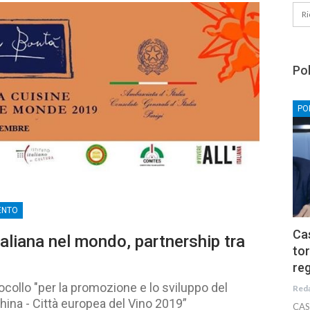
Pol
PO
ENTO
Cas
taliana nel mondo, partnership tra
tor
reg
tocollo "per la promozione e lo sviluppo del
Red
hina - Città europea del Vino 2019”
CAS