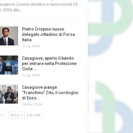
asagiove. L'assise cittadina si riunirà lunedì 20
io 2026 alle…
Pietro Crispino nuovo
delegato cittadino di Forza
Italia
7 Lug, 2026
Casagiove, aperto il bando
per entrare nella Protezione
Civile:…
1 Lug, 2026
Casagiove piange
“Franchino” Zito, il cordoglio
di Enzo…
26 Giu, 2026
REC.
SUCC.
1 di 1.339