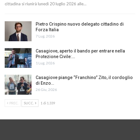
cittadina si riunirà lunedì 20 luglio 2026 alle…
Pietro Crispino nuovo delegato cittadino di
Forza Italia
7 Lug, 2026
Casagiove, aperto il bando per entrare nella
Protezione Civile:…
1 Lug, 2026
Casagiove piange “Franchino” Zito, il cordoglio
di Enzo…
26 Giu, 2026
PREC.
SUCC.
1 di 1.339