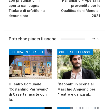
200 pneumatici in
Pallamano – Aperta la
aperta campagna.
prevendita per le
Titolare di un’officina
Qualificazioni Mondiali
denunciato
2021
Potrebbe piacerti anche
Tutti
CULTURA E SPETTACOLI
CULTURA E SPETTACOLI
Il Teatro Comunale
“Baobab” in scena al
‘Costantino Parravano’
Maschio Angioino per
di Caserta riparte con
“Teatro e danza al…
la…