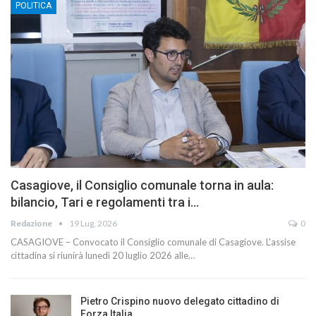
POLITICA
Casagiove, il Consiglio comunale torna in aula:
bilancio, Tari e regolamenti tra i…
Redazione
19 Lug, 2026
0
CASAGIOVE – Convocato il Consiglio comunale di Casagiove. L'assise
cittadina si riunirà lunedì 20 luglio 2026 alle…
Pietro Crispino nuovo delegato cittadino di
Forza Italia