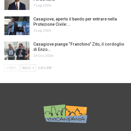
7 Lug, 2026
Casagiove, aperto il bando per entrare nella
Protezione Civile:…
1 Lug, 2026
Casagiove piange “Franchino” Zito, il cordoglio
di Enzo…
26 Giu, 2026
PREC.
SUCC.
1 di 1.339