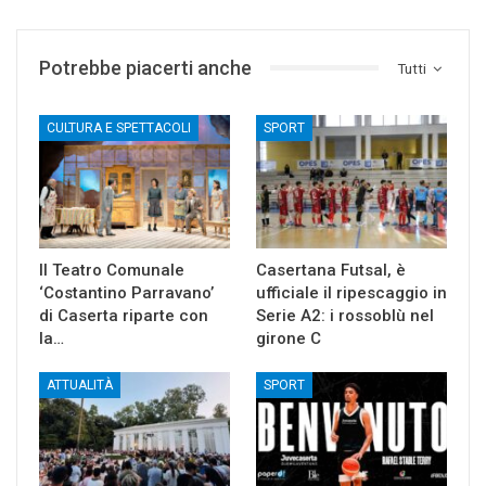
Potrebbe piacerti anche
Tutti
CULTURA E SPETTACOLI
SPORT
Il Teatro Comunale
Casertana Futsal, è
‘Costantino Parravano’
ufficiale il ripescaggio in
di Caserta riparte con
Serie A2: i rossoblù nel
la…
girone C
ATTUALITÀ
SPORT