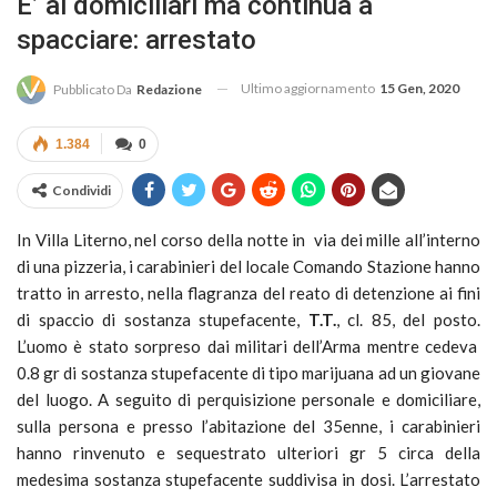
E’ ai domiciliari ma continua a
spacciare: arrestato
Ultimo aggiornamento
15 Gen, 2020
Pubblicato Da
Redazione
1.384
0
Condividi
In Villa Literno, nel corso della notte in via dei mille all’interno
di una pizzeria, i carabinieri del locale Comando Stazione hanno
tratto in arresto, nella flagranza del reato di detenzione ai fini
di spaccio di sostanza stupefacente,
T.T.
, cl. 85, del posto.
L’uomo è stato sorpreso dai militari dell’Arma mentre cedeva
0.8 gr di sostanza stupefacente di tipo marijuana ad un giovane
del luogo. A seguito di perquisizione personale e domiciliare,
sulla persona e presso l’abitazione del 35enne, i carabinieri
hanno rinvenuto e sequestrato ulteriori gr 5 circa della
medesima sostanza stupefacente suddivisa in dosi. L’arrestato