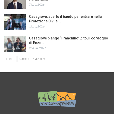
7 Lug, 2026
Casagiove, aperto il bando per entrare nella
Protezione Civile:…
1 Lug, 2026
Casagiove piange “Franchino” Zito, il cordoglio
di Enzo…
26 Giu, 2026
PREC.
SUCC.
1 di 1.339