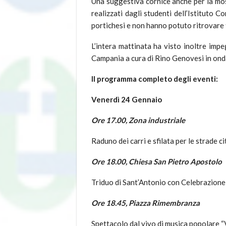
Una suggestiva cornice anche per la most
realizzati dagli studenti dell’Istituto 
portichesi e non hanno potuto ritrovare t
L’intera mattinata ha visto inoltre imp
Campania a cura di Rino Genovesi in ond
Il programma completo degli eventi:
Venerdì 24 Gennaio
Ore 17.00, Zona industriale
Raduno dei carri e sfilata per le strade c
Ore 18.00, Chiesa San Pietro Apostolo
Triduo di Sant’Antonio con Celebrazione
Ore 18.45, Piazza Rimembranza
Spettacolo dal vivo di musica popolare “