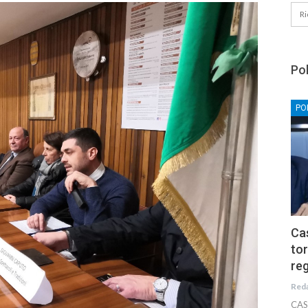
Pol
PO
Cas
tor
reg
Red
CAS