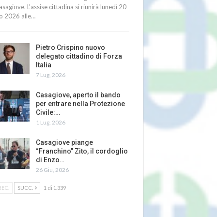
asagiove. L'assise cittadina si riunirà lunedì 20
io 2026 alle…
Pietro Crispino nuovo
delegato cittadino di Forza
Italia
7 Lug, 2026
Casagiove, aperto il bando
per entrare nella Protezione
Civile:…
1 Lug, 2026
Casagiove piange
“Franchino” Zito, il cordoglio
di Enzo…
26 Giu, 2026
REC.
SUCC.
1 di 1.339