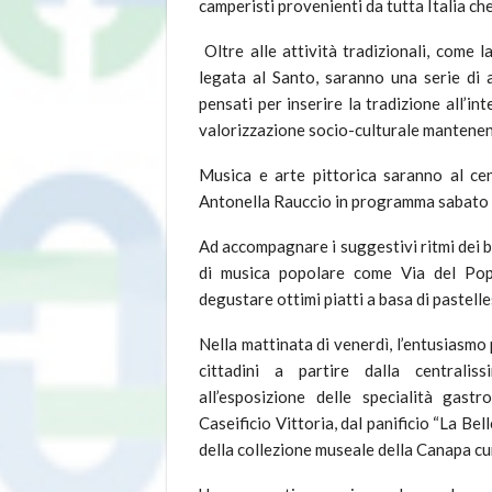
camperisti provenienti da tutta Italia che
Oltre alle attività tradizionali, come la
legata al Santo, saranno una serie di a
pensati per inserire la tradizione all’in
valorizzazione socio-culturale mantenendo
Musica e arte pittorica saranno al cen
Antonella Rauccio in programma sabato 2
Ad accompagnare i suggestivi ritmi dei b
di musica popolare come Via del Popo
degustare ottimi piatti a basa di pastelle
Nella mattinata di venerdì, l’entusiasmo
cittadini a partire dalla centrali
all’esposizione delle specialità gast
Caseificio Vittoria, dal panificio “La Bel
della collezione museale della Canapa c