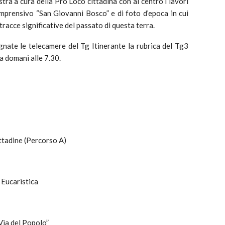
ra a cura della Pro Loco cittadina con al centro i lavori
Comprensivo “San Giovanni Bosco” e di foto d’epoca in cui
racce significative del passato di questa terra.
egnate le telecamere del Tg Itinerante la rubrica del Tg3
a domani alle 7.30.
ittadine (Percorso A)
 Eucaristica
Via del Popolo”