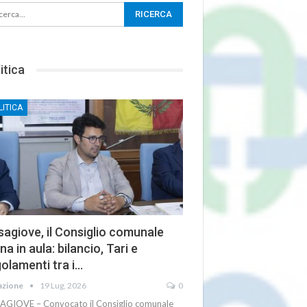
itica
LITICA
agiove, il Consiglio comunale
na in aula: bilancio, Tari e
olamenti tra i…
azione
19 Lug, 2026
0
AGIOVE – Convocato il Consiglio comunale