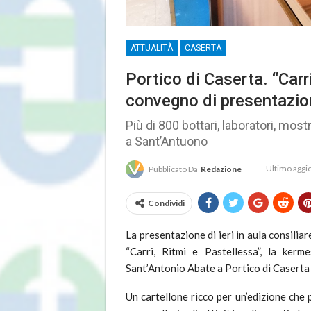
ATTUALITÀ
CASERTA
Portico di Caserta. “Carri
convegno di presentazion
Più di 800 bottari, laboratori, mo
a Sant’Antuono
Ultimo agg
Pubblicato Da
Redazione
Condividi
La presentazione di ieri in aula consiliare
“Carri, Ritmi e Pastellessa”, la ker
Sant’Antonio Abate a Portico di Caserta
Un cartellone ricco per un’edizione che 