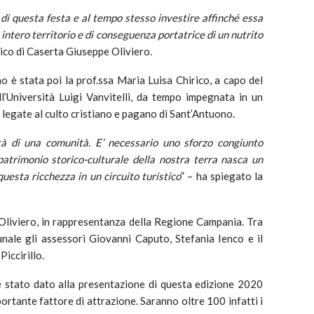
 di questa festa e al tempo stesso investire affinché essa
 intero territorio e di conseguenza portatrice di un nutrito
rtico di Caserta Giuseppe Oliviero.
no è stata poi la prof.ssa Maria Luisa Chirico, a capo del
l’Università Luigi Vanvitelli, da tempo impegnata in un
i legate al culto cristiano e pagano di Sant’Antuono.
ità di una comunità. E’ necessario uno sforzo congiunto
patrimonio storico-culturale della nostra terra nasca un
uesta ricchezza in un circuito turistico
” – ha spiegato la
Oliviero, in rappresentanza della Regione Campania. Tra
nale gli assessori Giovanni Caputo, Stefania Ienco e il
iccirillo.
 stato dato alla presentazione di questa edizione 2020
rtante fattore di attrazione. Saranno oltre 100 infatti i