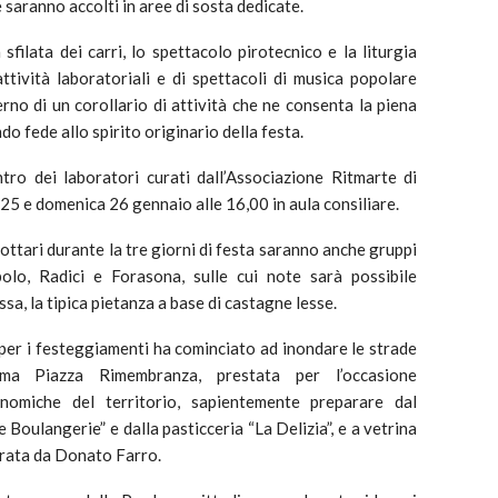
 saranno accolti in aree di sosta dedicate.
 sfilata dei carri, lo spettacolo pirotecnico e la liturgia
ttività laboratoriali e di spettacoli di musica popolare
terno di un corollario di attività che ne consenta la piena
 fede allo spirito originario della festa.
tro dei laboratori curati dall’Associazione Ritmarte di
5 e domenica 26 gennaio alle 16,00 in aula consiliare.
ottari durante la tre giorni di festa saranno anche gruppi
lo, Radici e Forasona, sulle cui note sarà possibile
ssa, la tipica pietanza a base di castagne lesse.
 per i festeggiamenti ha cominciato ad inondare le strade
ssima Piazza Rimembranza, prestata per l’occasione
ronomiche del territorio, sapientemente preparare dal
le Boulangerie” e dalla pasticceria “La Delizia”, e a vetrina
urata da Donato Farro.