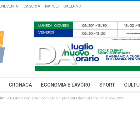
ENEVENTO
CASERTA
NAPOLI
SALERNO
CRONACA
ECONOMIA E LAVORO
SPORT
CULTU
Ritmi e Pastellessa”, con il convegno di presentazione si apre l’edizione 2020