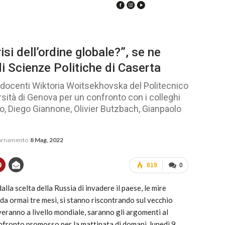
isi dell’ordine globale?”, se ne
i Scienze Politiche di Caserta
, i docenti Wiktoria Woitsekhovska del Politecnico
ersità di Genova per un confronto con i colleghi
ito, Diego Giannone, Olivier Butzbach, Gianpaolo
iornamento
8 Mag, 2022
819
0
dalla scelta della Russia di invadere il paese, le mire
, da ormai tre mesi, si stanno riscontrando sul vecchio
eranno a livello mondiale, saranno gli argomenti al
nfronto promosso per la mattinata di domani, lunedì 9