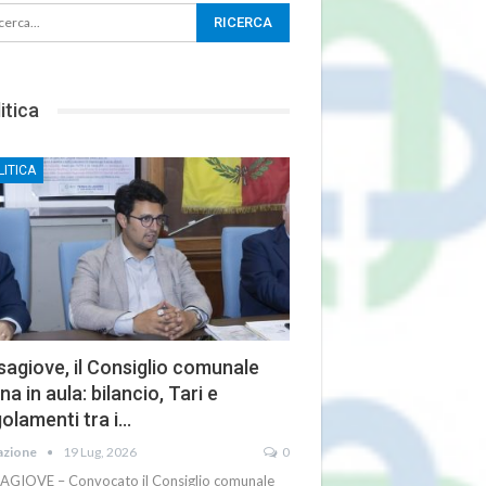
itica
LITICA
agiove, il Consiglio comunale
na in aula: bilancio, Tari e
olamenti tra i…
azione
19 Lug, 2026
0
AGIOVE – Convocato il Consiglio comunale