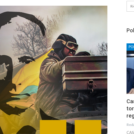
Pol
PO
Cas
tor
reg
Red
CAS