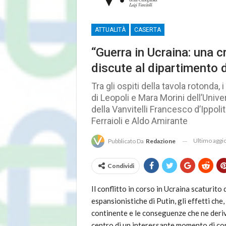
ATTUALITÀ
CASERTA
“Guerra in Ucraina: una cr
discute al dipartimento d
Tra gli ospiti della tavola rotonda
di Leopoli e Mara Morini dell’Univ
della Vanvitelli Francesco d’Ippol
Ferraioli e Aldo Amirante
Ultimo agg
Pubblicato Da
Redazione
Condividi
Il conflitto in corso in Ucraina scaturito 
espansionistiche di Putin, gli effetti che
continente e le conseguenze che ne deriv
centro di un interessante momento di co