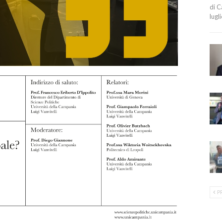
di C
lugl
P