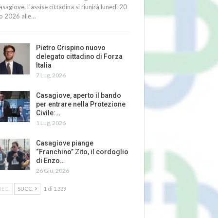
asagiove. L'assise cittadina si riunirà lunedì 20
io 2026 alle…
Pietro Crispino nuovo
delegato cittadino di Forza
Italia
7 Lug, 2026
Casagiove, aperto il bando
per entrare nella Protezione
Civile:…
1 Lug, 2026
Casagiove piange
“Franchino” Zito, il cordoglio
di Enzo…
26 Giu, 2026
REC.
SUCC.
1 di 1.339