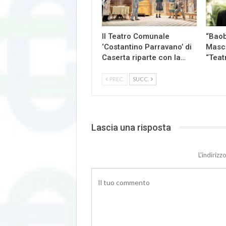
Il Teatro Comunale
“Baob
‘Costantino Parravano’ di
Masch
Caserta riparte con la…
“Teat
PREC.
SUCC.
Lascia una risposta
L'indiriz