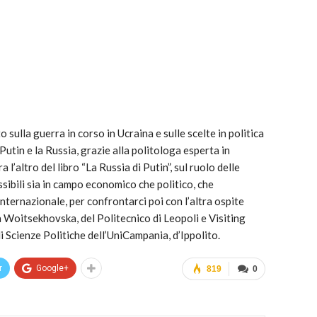
ulla guerra in corso in Ucraina e sulle scelte in politica
utin e la Russia, grazie alla politologa esperta in
l’altro del libro “La Russia di Putin”, sul ruolo delle
ossibili sia in campo economico che politico, che
internazionale, per confrontarci poi con l’altra ospite
Woitsekhovska, del Politecnico di Leopoli e Visiting
 di Scienze Politiche dell’UniCampania, d’Ippolito.
r
Google+
819
0