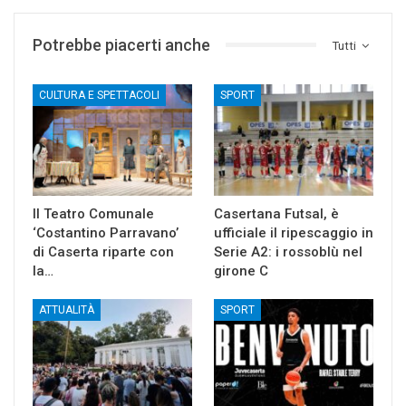
Potrebbe piacerti anche
Tutti
CULTURA E SPETTACOLI
SPORT
Il Teatro Comunale
Casertana Futsal, è
‘Costantino Parravano’
ufficiale il ripescaggio in
di Caserta riparte con
Serie A2: i rossoblù nel
la…
girone C
ATTUALITÀ
SPORT