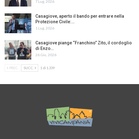
7 Lug, 2026
Casagiove, aperto il bando per entrare nella
Protezione Civile:…
1 Lug, 2026
Casagiove piange “Franchino” Zito, il cordoglio
di Enzo…
26 Giu, 2026
PREC.
SUCC.
1 di 1.339