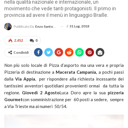
nella qualità nazionale e internazionale, un
movimento che vede tanti protagonisti. Il primo in
provincia ad avere il menù in linguaggio Braille.
il
31 Lug, 2018
Pubblicato Da
Enzo Santoro
2.452
0
Condividi
Non più solo locale di Pizza d’asporto ma una vera e propria
Pizzeria di destinazione a
Macerata Campania,
a pochi passi
dalla
Via Appia
, per rispondere alla richiesta incessante dei
tantissimi avventori quotidiani provenienti ormai da tutta la
regione.
Giovedì 2 Agosto
Luca Doro apre la sua
pizzeria
Gourmet
con somministrazione per 60 posti a sedere, sempre
a Via Trieste ma ai numeri 50/54.