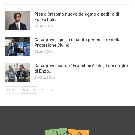
Pietro Crispino nuovo delegato cittadino di
Forza Italia
7 Lug, 2026
Casagiove, aperto il bando per entrare nella
Protezione Civile:…
1 Lug, 2026
Casagiove piange “Franchino” Zito, il cordoglio
di Enzo…
26 Giu, 2026
PREC.
SUCC.
1 di 1.339