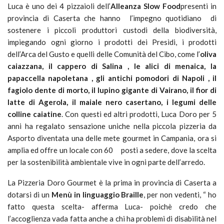
Luca è uno dei 4 pizzaioli dell’
Alleanza Slow Food
presenti in
provincia di Caserta che hanno l’impegno quotidiano di
sostenere i piccoli produttori custodi della biodiversità,
impiegando ogni giorno i prodotti dei Presìdi, i prodotti
dell’Arca del Gusto e quelli delle Comunità del Cibo, come l’
oliva
caiazzana, il cappero di Salina , le alici di menaica, la
papaccella napoletana , gli antichi pomodori di Napoli , il
fagiolo dente di morto, il lupino gigante di Vairano, il fior di
latte di Agerola, il maiale nero casertano, i legumi delle
colline caiatine
. Con questi ed altri prodotti, Luca Doro per 5
anni ha regalato sensazione uniche nella piccola pizzeria da
Asporto diventata una delle mete gourmet in Campania, ora si
amplia ed offre un locale con 60 posti a sedere, dove la scelta
per la sostenibilità ambientale vive in ogni parte dell’arredo.
La Pizzeria Doro Gourmet è la prima in provincia di Caserta a
dotarsi di un
Menù in linguaggio Braille
, per non vedenti, “ ho
fatto questa scelta- afferma Luca- poichè credo che
l’accoglienza vada fatta anche a chi ha problemi di disabilità nel