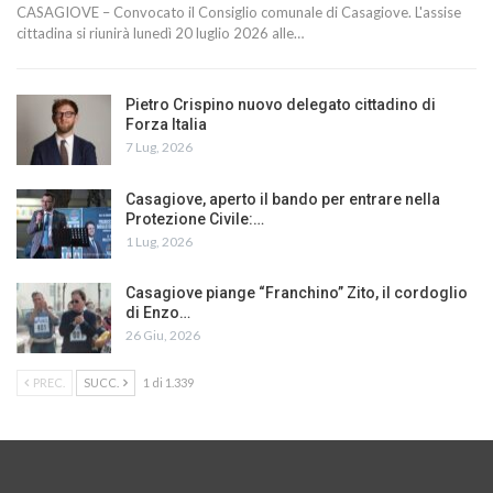
CASAGIOVE – Convocato il Consiglio comunale di Casagiove. L'assise
cittadina si riunirà lunedì 20 luglio 2026 alle…
Pietro Crispino nuovo delegato cittadino di
Forza Italia
7 Lug, 2026
Casagiove, aperto il bando per entrare nella
Protezione Civile:…
1 Lug, 2026
Casagiove piange “Franchino” Zito, il cordoglio
di Enzo…
26 Giu, 2026
PREC.
SUCC.
1 di 1.339